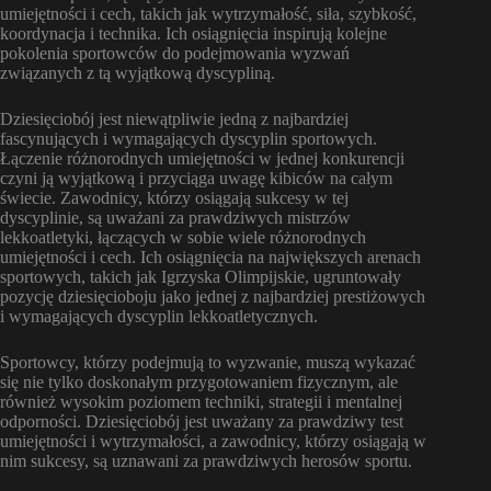
umiejętności i cech, takich jak wytrzymałość, siła, szybkość,
koordynacja i technika. Ich osiągnięcia inspirują kolejne
pokolenia sportowców do podejmowania wyzwań
związanych z tą wyjątkową dyscypliną.
Dziesięciobój jest niewątpliwie jedną z najbardziej
fascynujących i wymagających dyscyplin sportowych.
Łączenie różnorodnych umiejętności w jednej konkurencji
czyni ją wyjątkową i przyciąga uwagę kibiców na całym
świecie. Zawodnicy, którzy osiągają sukcesy w tej
dyscyplinie, są uważani za prawdziwych mistrzów
lekkoatletyki, łączących w sobie wiele różnorodnych
umiejętności i cech. Ich osiągnięcia na największych arenach
sportowych, takich jak Igrzyska Olimpijskie, ugruntowały
pozycję dziesięcioboju jako jednej z najbardziej prestiżowych
i wymagających dyscyplin lekkoatletycznych.
Sportowcy, którzy podejmują to wyzwanie, muszą wykazać
się nie tylko doskonałym przygotowaniem fizycznym, ale
również wysokim poziomem techniki, strategii i mentalnej
odporności. Dziesięciobój jest uważany za prawdziwy test
umiejętności i wytrzymałości, a zawodnicy, którzy osiągają w
nim sukcesy, są uznawani za prawdziwych herosów sportu.