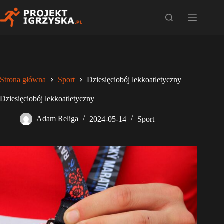
Przejdź
do
treści
Strona główna
Sport
Dziesięciobój lekkoatletyczny
Dziesięciobój lekkoatletyczny
Adam Religa
2024-05-14
Sport