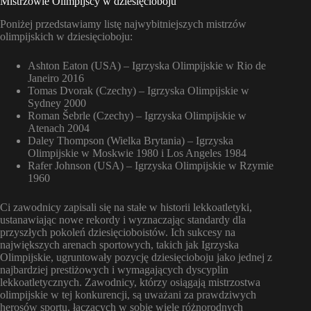
Mistrzowie Olimpijscy w dziesięcioboju
Poniżej przedstawiamy listę najwybitniejszych mistrzów
olimpijskich w dziesięcioboju:
Ashton Eaton (USA) – Igrzyska Olimpijskie w Rio de
Janeiro 2016
Tomas Dvorak (Czechy) – Igrzyska Olimpijskie w
Sydney 2000
Roman Šebrle (Czechy) – Igrzyska Olimpijskie w
Atenach 2004
Daley Thompson (Wielka Brytania) – Igrzyska
Olimpijskie w Moskwie 1980 i Los Angeles 1984
Rafer Johnson (USA) – Igrzyska Olimpijskie w Rzymie
1960
Ci zawodnicy zapisali się na stałe w historii lekkoatletyki,
ustanawiając nowe rekordy i wyznaczając standardy dla
przyszłych pokoleń dziesięcioboistów. Ich sukcesy na
największych arenach sportowych, takich jak Igrzyska
Olimpijskie, ugruntowały pozycję dziesięcioboju jako jednej z
najbardziej prestiżowych i wymagających dyscyplin
lekkoatletycznych. Zawodnicy, którzy osiągają mistrzostwa
olimpijskie w tej konkurencji, są uważani za prawdziwych
herosów sportu, łączących w sobie wiele różnorodnych