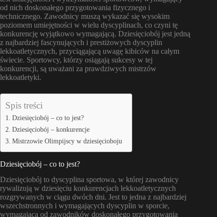
od nich doskonałego przygotowania fizycznego i
technicznego. Zawodnicy muszą wykazać się wysokim
poziomem umiejętności w wielu dyscyplinach, co czyni tę
konkurencję wyjątkowo wymagającą. Dziesięciobój jest jedną
z najbardziej fascynujących i prestiżowych dyscyplin
lekkoatletycznych, przyciągającą uwagę kibiców na całym
świecie. Sportowcy, którzy osiągają sukcesy w tej
konkurencji, są uważani za prawdziwych mistrzów
lekkoatletyki.
Spis treści
Dziesięciobój – co to jest?
Dziesięciobój – konkurencje
Mistrzowie Olimpijscy w dziesięcioboju
Dziesięciobój – co to jest?
Dziesięciobój to dyscyplina sportowa, w której zawodnicy
rywalizują w dziesięciu konkurencjach lekkoatletycznych
rozgrywanych w ciągu dwóch dni. Jest to jedna z najbardziej
wszechstronnych i wymagających dyscyplin w sporcie,
wymagająca od zawodników doskonałego przygotowania