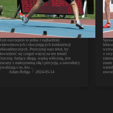
Rzut oszczepem to jedna z najbardziej
Spraw
widowiskowych i ekscytujących konkurencji
lekko
lekkoatletycznych. Przeczytaj nasz tekst, by
wytrwa
dowiedzieć się czegoś więcej na ten temat!
o zwy
Oszczep, będący długą, wąską włócznią, jest
zakres
rzucany z maksymalną siłą i precyzją, a zawodnicy
znane 
rywalizują o to, kto…
wielo
Adam Religa
2024-05-14
zawod