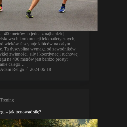
a 400 metrów to jedna z najbardziej
iskowych konkurencji lekkoatletycznych,
 od wieków fascynuje kibiców na całym
ie. Ta dyscyplina wymaga od zawodników
kłej zwinności, siły i koordynacji ruchowej.
egu na 400 metrów jest bardzo prosty:
anie całego…
Adam Religa
2024-06-18
Trening
gi – jak trenować siłę?