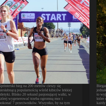
Sprinterski bieg na 200 metrów cieszy się
Biegan
niesłabnącą popularnością wśród kibiców lekkiej
jedna
atletyki. Blisko 20 sekund pasjonującej walki, w
to wyj
której wygenerować trzeba ogromną moc i
które
pokonać 7 przeciwników. Wszystko, by na tym
każdy 