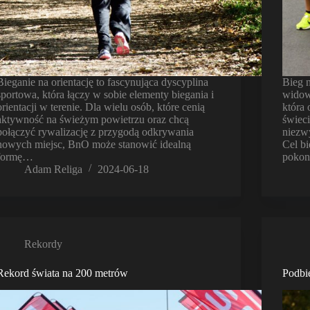
Bieganie na orientację to fascynująca dyscyplina
Bieg n
sportowa, która łączy w sobie elementy biegania i
widow
orientacji w terenie. Dla wielu osób, które cenią
która
aktywność na świeżym powietrzu oraz chcą
świec
połączyć rywalizację z przygodą odkrywania
niezwy
nowych miejsc, BnO może stanowić idealną
Cel bi
formę…
pokon
Adam Religa
2024-06-18
Rekordy
Rekord świata na 200 metrów
Podbie