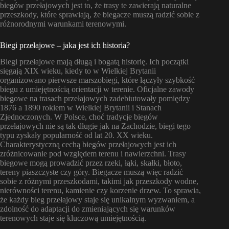
biegów przełajowych jest to, że trasy te zawierają naturalne
przeszkody, które sprawiają, że biegacze muszą radzić sobie z
różnorodnymi warunkami terenowymi.
Biegi przełajowe – jaka jest ich historia?
Biegi przełajowe mają długą i bogatą historię. Ich początki
sięgają XIX wieku, kiedy to w Wielkiej Brytanii
organizowano pierwsze marszobiegi, które łączyły szybkość
biegu z umiejętnością orientacji w terenie. Oficjalne zawody
biegowe na trasach przełajowych zadebiutowały pomiędzy
1876 a 1890 rokiem w Wielkiej Brytanii i Stanach
Zjednoczonych. W Polsce, choć tradycje biegów
przełajowych nie są tak długie jak na Zachodzie, biegi tego
typu zyskały popularność od lat 20. XX wieku.
Charakterystyczną cechą biegów przełajowych jest ich
zróżnicowanie pod względem terenu i nawierzchni. Trasy
biegowe mogą prowadzić przez rzeki, łąki, skałki, błoto,
tereny piaszczyste czy góry. Biegacze muszą więc radzić
sobie z różnymi przeszkodami, takimi jak przeszkody wodne,
nierówności terenu, kamienie czy korzenie drzew. To sprawia,
że każdy bieg przełajowy staje się unikalnym wyzwaniem, a
zdolność do adaptacji do zmieniających się warunków
terenowych staje się kluczową umiejętnością.