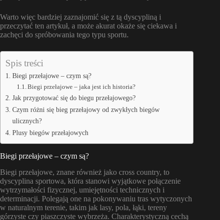
Warto więc bardziej zaznajomić się z tą dyscypliną i
przeczytać ten artykuł, a może akurat okaże się ciekawa i
zachęci do spróbowania tego typu sportu.
Spis treści
Biegi przełajowe – czym są?
Biegi przełajowe – jaka jest ich historia?
Jak przygotować się do biegu przełajowego?
Czym różni się bieg przełajowy od zwykłych biegów
ulicznych?
Plusy biegów przełajowych
Biegi przełajowe – czym są?
Biegi przełajowe, znane również jako cross country, to
dyscyplina sportowa, która stanowi wyjątkowe połączenie
wytrzymałości fizycznej, umiejętności technicznych i
determinacji. Polegają one na pokonywaniu tras wytyczonych
w naturalnym terenie, takim jak lasy, pola, łąki, tereny
górzyste czy piaszczyste wybrzeża. Charakterystyczną cechą